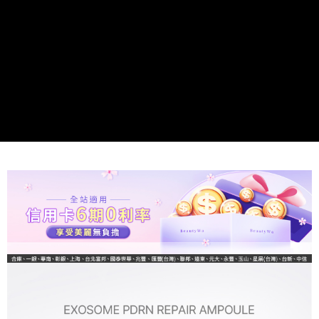
任。
每筆NT$100，滿NT$1,500(含以上)免運費
４．使用「AFTEE先享後付」時，將依據個別帳號之用戶狀況，依本公司即
時審查核予不同之上限額度；若仍有額度不足之情形，本公司將視審查結果
請求用戶進行身份認證。
５．嚴禁一人註冊多個帳號或使用他人資訊註冊。若發現惡意使用之情形，
恩沛科技股份有限公司將有權停止該用戶之使用額度並採取法律行動。