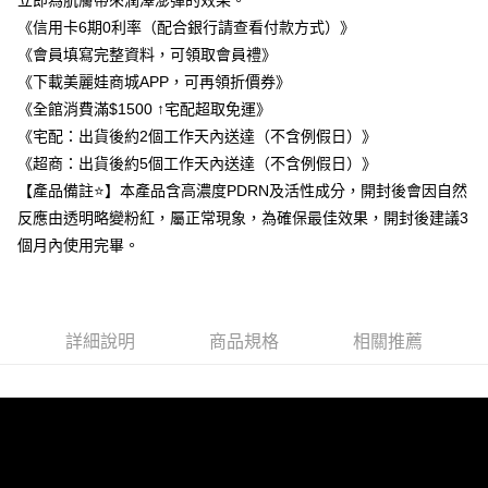
立即為肌膚帶來潤澤澎彈的效果。
１．簡單：不需註冊會員、不需綁卡、不需儲值。
運送方式
《信用卡6期0利率（配合銀行請查看付款方式）》
２．便利：只要手機號碼，簡訊認證，即可結帳。
《會員填寫完整資料，可領取會員禮》
３．安心：先確認商品／服務後，再付款。
全家取貨付款
《下載美麗娃商城APP，可再領折價券》
每筆NT$100，滿NT$1,500(含以上)免運費
【「AFTEE先享後付」結帳流程】
《全館消費滿$1500 ↑宅配超取免運》
１．於結帳方式選擇「AFTEE先享後付」後，將跳轉至「AFTEE先享後付」
付款後全家取貨
結帳頁面，進行簡訊認證並確認金額後，即可完成結帳。
《宅配：出貨後約2個工作天內送達（不含例假日）》
２．訂單成立數日內，您將收到繳費通知簡訊。
每筆NT$100，滿NT$1,500(含以上)免運費
《超商：出貨後約5個工作天內送達（不含例假日）》
３．收到繳費通知簡訊後14天內，點擊此簡訊中的連結，可透過四大超商／
【產品備註⭐】本產品含高濃度PDRN及活性成分，開封後會因自然
ATM／網路銀行／等多元方式進行付款，方視為交易完成。
萊爾富取貨付款
※ 請注意：結帳手續完成當下不需立刻繳費，但若您需要取消訂單，請聯絡
反應由透明略變粉紅，屬正常現象，為確保最佳效果，開封後建議3
每筆NT$100，滿NT$1,500(含以上)免運費
購買商品的店家。未經商家同意取消之訂單仍視為有效，需透過AFTEE先享
個月內使用完畢。
後付繳納相關費用。
付款後萊爾富取貨
※ 交易是否成功請以「AFTEE先享後付 」之結帳頁面顯示為準，若有關於
是否繳費成功／繳費後需取消欲退款等相關疑問，請聯繫「AFTEE先享後付
每筆NT$100，滿NT$1,500(含以上)免運費
客戶支援中心」
https://netprotections.freshdesk.com/support/home
7-11取貨付款
詳細說明
商品規格
相關推薦
【注意事項】
１．透過由恩沛科技股份有限公司提供之「AFTEE先享後付」服務完成之交
每筆NT$100，滿NT$1,500(含以上)免運費
易，需依本服務之必要範圍內提供個人資料，並將交易相關給付款項請求債
權轉讓予恩沛科技股份有限公司。
付款後7-11取貨
２．關於個人資料處理事宜，請瀏覽以下網址：
每筆NT$100，滿NT$1,500(含以上)免運費
https://aftee.tw/terms/#terms3
３．未成年的使用者請事先徵得法定代理人或監護人之同意方可使用
宅配
「AFTEE先享後付」，若未經同意申辦者引起之損失，本公司不負相關責