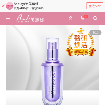
BeautyWa美麗娃
開啟APP
官方APP-首下載領$200
0
1
/
10