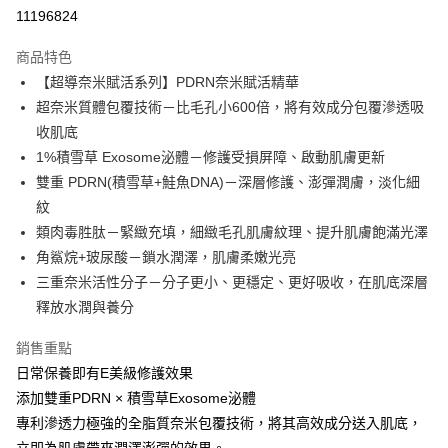
信用卡分期付款
11196824
3 期 0 利率 每期
NT$393
21家銀行
商品特色
6 期 0 利率 每期
NT$196
21家銀行
合作金庫商業銀行
第一商業銀行
【超導奈米賦活系列】PDRN奈米賦活精華
華南商業銀行
彰化商業銀行
合作金庫商業銀行
第一商業銀行
超商取貨付款
超奈米質體包覆技術－比毛孔小600倍，將有效成分包覆滲透吸
上海商業儲蓄銀行
台北富邦商業銀行
華南商業銀行
彰化商業銀行
國泰世華商業銀行
兆豐國際商業銀行
收肌底
LINE Pay
上海商業儲蓄銀行
台北富邦商業銀行
臺灣中小企業銀行
台中商業銀行
1%積雪草 Exosome泌體－修護受損屏障、啟動肌膚更新
國泰世華商業銀行
兆豐國際商業銀行
匯豐（台灣）商業銀行
華泰商業銀行
Apple Pay
臺灣中小企業銀行
台中商業銀行
雙重 PDRN(積雪草+鮭魚DNA)－深層修護、澎彈潤膚，淡化細
聯邦商業銀行
遠東國際商業銀行
匯豐（台灣）商業銀行
華泰商業銀行
紋
街口支付
元大商業銀行
永豐商業銀行
聯邦商業銀行
遠東國際商業銀行
類肉毒胜肽－緊緻充填，細緻毛孔肌膚紋理、提升肌膚飽滿光澤
玉山商業銀行
星展（台灣）商業銀行
元大商業銀行
永豐商業銀行
悠遊付
角鯊烷+玻尿酸－鎖水潤澤，肌膚柔嫩光亮
台新國際商業銀行
中國信託商業銀行
玉山商業銀行
星展（台灣）商業銀行
台灣樂天信用卡公司
三重奈米活性分子－分子更小、更穩定、更好吸收，在肌底深層
台新國際商業銀行
中國信託商業銀行
Google Pay
釋放水潤與養分
台灣樂天信用卡公司
全盈+PAY
銷售重點
AFTEE先享後付
日常保養即有E美級修護效果
相關說明
添加雙重PDRN × 積雪草Exosome泌體
【關於「AFTEE先享後付」】
ATM付款
專利滲透力極強的全脂質奈米包覆技術，將其高效成分送入肌底，
AFTEE先享後付是「在收到商品之後才付款」的支付方式。 讓您購物簡單
便利好安心！