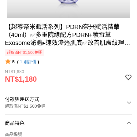
【超導奈米賦活系列】PDRN奈米賦活精華
（40ml）✅多重院線配方PDRN+積雪草
Exosome泌體▸速效滲透肌底✅改善肌膚紋理
+延緩衰老✅緊緻潤彈+由內到外澎潤延伸
超取滿NT$1,500免運
@【BeautyWa美麗娃】
5
(
1
則評價
)
NT$1,680
NT$1,180
付款與運送方式
超取滿NT$1,500免運
付款方式
商品特色
信用卡一次付款
商品編號