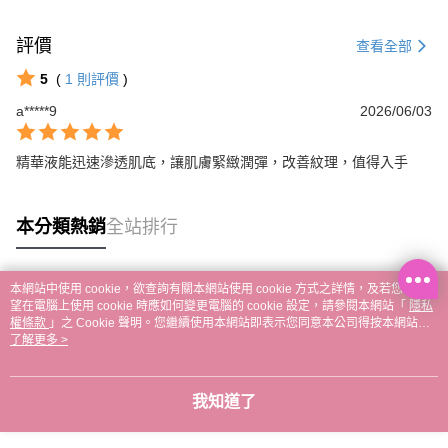
評價
查看全部
5
(
1
則評價
)
a*****9
2026/06/03
精華液能迅速滲透肌底，讓肌膚緊緻潤彈，改善紋理，值得入手
本分類熱銷
全站排行
本網站中使用 cookie，欲查詢有關本網站使用 cookie 方式之詳情，及若您不希
熱門標籤
望在電腦上使用 cookie 時應如何變更電腦的 cookie 設定，請參閱本網站「
隱私
權條款
」之 Cookie 聲明。您繼續使用本網站即表示您同意本公司得按本網站使
用條款之 Cookie 聲明使用 cookie。
了解更多 >
我知道了