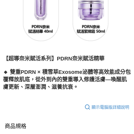
【超導奈米賦活系列】PDRN奈米賦活精華
🔸 雙重PDRN × 積雪草Exosome泌體等高效能成分包
覆釋放肌底，從外到內的雙重導入修護活膚—喚醒肌
膚更新、深層澎潤、滋養抗衰。
顯示電腦版詳細說明
商品規格