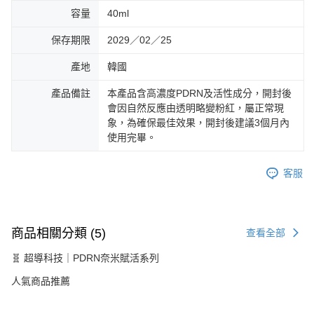
容量
40ml
保存期限
2029／02／25
產地
韓國
產品備註
本產品含高濃度PDRN及活性成分，開封後
會因自然反應由透明略變粉紅，屬正常現
象，為確保最佳效果，開封後建議3個月內
使用完畢。
客服
商品相關分類 (5)
查看全部
🧬 超導科技｜PDRN奈米賦活系列
人氣商品推薦