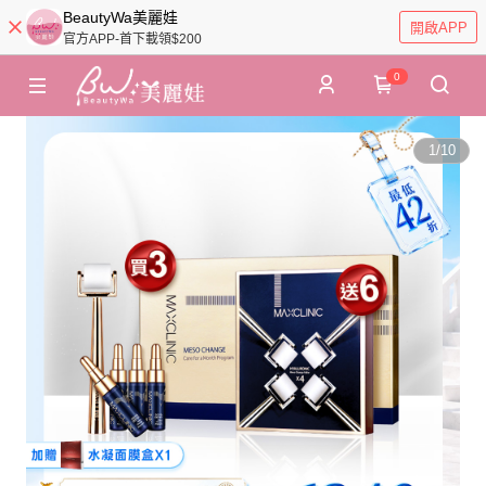
BeautyWa美麗娃
開啟APP
官方APP-首下載領$200
0
1
/
10