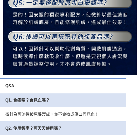
Q&A
Q1.
會痛嗎？會見血嗎？
微針為可溶性玻尿酸製成，並不會造成傷口與見血！
Q2.
使用頻率？可天天使用嗎？