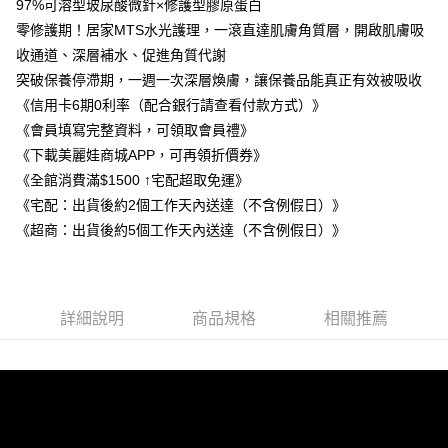
宅配
97%可溶型玻尿酸微針×修護型膠原蛋白
每筆NT$100，滿NT$1,500(含以上)免運費
零修護期！居家MTS水光護理，一滾直達肌膚角質層，開啟肌膚吸
【「AFTEE先享後付」結帳流程】
１．於結帳方式選擇「AFTEE先享後付」後，將跳轉至「AFTEE先享後付」
收通道、深層補水、促進角質代謝
宅配-離島（澎湖、金門、馬祖）
結帳頁面，進行簡訊認證並確認金額後，即可完成結帳。
突破保養停滯期，一週一次深層煥膚，讓保養品能真正有效被吸收
２．訂單成立數日內，您將收到繳費通知簡訊。
每筆NT$100，滿NT$1,500(含以上)免運費
３．收到繳費通知簡訊後14天內，點擊此簡訊中的連結，可透過四大超商／
《信用卡6期0利率（配合銀行請查看付款方式）》
ATM／網路銀行／等多元方式進行付款，方視為交易完成。
《會員填寫完整資料，可領取會員禮》
※ 請注意：結帳手續完成當下不需立刻繳費，但若您需要取消訂單，請聯絡
《下載美麗娃商城APP，可再領折價券》
購買商品的店家。未經商家同意取消之訂單仍視為有效，需透過AFTEE先享
後付繳納相關費用。
《全館消費滿$1500 ↑宅配超取免運》
※ 交易是否成功請以「AFTEE先享後付 」之結帳頁面顯示為準，若有關於
《宅配：出貨後約2個工作天內送達（不含例假日）》
是否繳費成功／繳費後需取消欲退款等相關疑問，請聯繫「AFTEE先享後付
客戶支援中心」
https://netprotections.freshdesk.com/support/home
《超商：出貨後約5個工作天內送達（不含例假日）》
【注意事項】
１．透過由恩沛科技股份有限公司提供之「AFTEE先享後付」服務完成之交
易，需依本服務之必要範圍內提供個人資料，並將交易相關給付款項請求債
權轉讓予恩沛科技股份有限公司。
詳細說明
商品規格
相關推薦
２．關於個人資料處理事宜，請瀏覽以下網址：
https://aftee.tw/terms/#terms3
３．未成年的使用者請事先徵得法定代理人或監護人之同意方可使用
「AFTEE先享後付」，若未經同意申辦者引起之損失，本公司不負相關責
任。
４．使用「AFTEE先享後付」時，將依據個別帳號之用戶狀況，依本公司即
時審查核予不同之上限額度；若仍有額度不足之情形，本公司將視審查結果