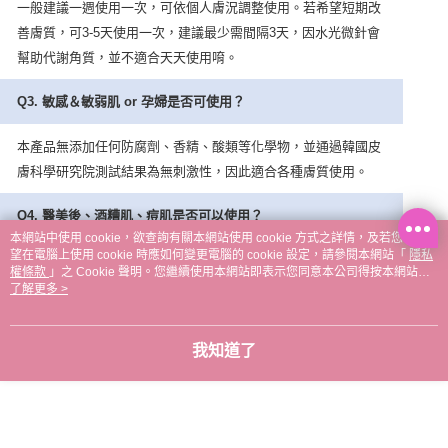
一般建議一週使用一次，可依個人膚況調整使用。若希望短期改
善膚質，可
3-5
天使用一次，建議最少需間隔
3
天，因水光微針會
幫助代謝角質，並不適合天天使用唷。
Q3.
敏感＆敏弱肌
or
孕婦是否可使用？
本產品無添加任何防腐劑、香精、酸類等化學物，並通過韓國皮
膚科學研究院測試結果為無刺激性，因此適合各種膚質使用。
Q4.
醫美後、酒糟肌、痘肌是否可以使用？
本網站中使用 cookie，欲查詢有關本網站使用 cookie 方式之詳情，及若您不希
望在電腦上使用 cookie 時應如何變更電腦的 cookie 設定，請參閱本網站「
隱私
酒糟肌、肌膚如處於正在發炎狀態，不建議使用！若有傷口、痘
權條款
」之 Cookie 聲明。您繼續使用本網站即表示您同意本公司得按本網站使
痘的地方則須避開使用。
用條款之 Cookie 聲明使用 cookie。
了解更多 >
(
醫美
)
術後請於傷口復原或諮詢醫生後再使用。
我知道了
Q5.
一定要搭配膠原蛋白安瓶嗎？
是的！因安瓶的獨家專利配方，使微針以最佳速度溶解於肌膚底
層，且能修護肌膚，達成最佳效果！