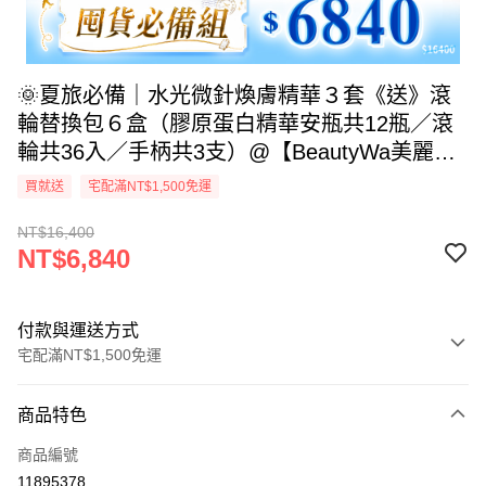
🌞夏旅必備｜水光微針煥膚精華３套《送》滾
輪替換包６盒（膠原蛋白精華安瓶共12瓶／滾
輪共36入／手柄共3支）@【BeautyWa美麗
娃】※本商品限宅配出貨
買就送
宅配滿NT$1,500免運
NT$16,400
NT$6,840
付款與運送方式
宅配滿NT$1,500免運
付款方式
商品特色
信用卡一次付款
商品編號
信用卡分期付款
11895378