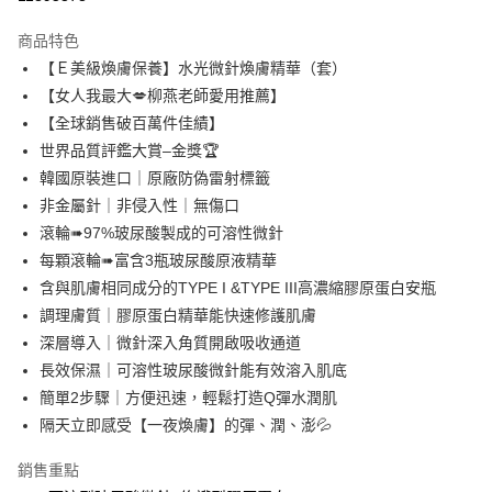
3 期 0 利率 每期
NT$2,280
21家銀行
商品特色
6 期 0 利率 每期
NT$1,140
21家銀行
合作金庫商業銀行
第一商業銀行
【Ｅ美級煥膚保養】水光微針煥膚精華（套）
華南商業銀行
彰化商業銀行
合作金庫商業銀行
第一商業銀行
LINE Pay
【女人我最大💋柳燕老師愛用推薦】
上海商業儲蓄銀行
台北富邦商業銀行
華南商業銀行
彰化商業銀行
國泰世華商業銀行
兆豐國際商業銀行
【全球銷售破百萬件佳績】
Apple Pay
上海商業儲蓄銀行
台北富邦商業銀行
臺灣中小企業銀行
台中商業銀行
世界品質評鑑大賞–金獎🏆
國泰世華商業銀行
兆豐國際商業銀行
匯豐（台灣）商業銀行
華泰商業銀行
街口支付
臺灣中小企業銀行
台中商業銀行
韓國原裝進口｜原廠防偽雷射標籤
聯邦商業銀行
遠東國際商業銀行
匯豐（台灣）商業銀行
華泰商業銀行
非金屬針｜非侵入性｜無傷口
悠遊付
元大商業銀行
永豐商業銀行
聯邦商業銀行
遠東國際商業銀行
滾輪➠97%玻尿酸製成的可溶性微針
玉山商業銀行
星展（台灣）商業銀行
元大商業銀行
永豐商業銀行
Google Pay
每顆滾輪➠富含3瓶玻尿酸原液精華
台新國際商業銀行
中國信託商業銀行
玉山商業銀行
星展（台灣）商業銀行
台灣樂天信用卡公司
含與肌膚相同成分的TYPE I &TYPE III高濃縮膠原蛋白安瓶
台新國際商業銀行
中國信託商業銀行
全盈+PAY
調理膚質｜膠原蛋白精華能快速修護肌膚
台灣樂天信用卡公司
AFTEE先享後付
深層導入｜微針深入角質開啟吸收通道
相關說明
長效保濕｜可溶性玻尿酸微針能有效溶入肌底
【關於「AFTEE先享後付」】
簡單2步驟｜方便迅速，輕鬆打造Q彈水潤肌
ATM付款
AFTEE先享後付是「在收到商品之後才付款」的支付方式。 讓您購物簡單
隔天立即感受【一夜煥膚】的彈、潤、澎💦
便利好安心！
１．簡單：不需註冊會員、不需綁卡、不需儲值。
運送方式
２．便利：只要手機號碼，簡訊認證，即可結帳。
銷售重點
３．安心：先確認商品／服務後，再付款。