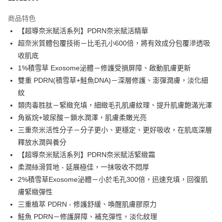
3 期 0 利率 每期
NT$893
21家銀行
商品特色
6 期 0 利率 每期
NT$446
21家銀行
合作金庫商業銀行
第一商業銀行
【超導奈米賦活系列】PDRN奈米賦活精華
華南商業銀行
彰化商業銀行
合作金庫商業銀行
第一商業銀行
超商取貨付款
超奈米質體包覆技術－比毛孔小600倍，將有效成分包覆滲透吸
上海商業儲蓄銀行
台北富邦商業銀行
華南商業銀行
彰化商業銀行
國泰世華商業銀行
兆豐國際商業銀行
收肌底
LINE Pay
上海商業儲蓄銀行
台北富邦商業銀行
臺灣中小企業銀行
台中商業銀行
1%積雪草 Exosome泌體－修護受損屏障、啟動肌膚更新
國泰世華商業銀行
兆豐國際商業銀行
匯豐（台灣）商業銀行
華泰商業銀行
Apple Pay
臺灣中小企業銀行
台中商業銀行
雙重 PDRN(積雪草+鮭魚DNA)－深層修護、澎彈潤膚，淡化細
聯邦商業銀行
遠東國際商業銀行
匯豐（台灣）商業銀行
華泰商業銀行
紋
街口支付
元大商業銀行
永豐商業銀行
聯邦商業銀行
遠東國際商業銀行
類肉毒胜肽－緊緻充填，細緻毛孔肌膚紋理、提升肌膚飽滿光澤
玉山商業銀行
星展（台灣）商業銀行
元大商業銀行
永豐商業銀行
悠遊付
角鯊烷+玻尿酸－鎖水潤澤，肌膚柔嫩光亮
台新國際商業銀行
中國信託商業銀行
玉山商業銀行
星展（台灣）商業銀行
台灣樂天信用卡公司
三重奈米活性分子－分子更小、更穩定、更好吸收，在肌底深層
台新國際商業銀行
中國信託商業銀行
Google Pay
釋放水潤與養分
台灣樂天信用卡公司
全盈+PAY
【超導奈米賦活系列】PDRN奈米賦活緊緻霜
柔潤絲滑質地 - 延展極佳，一抹吸收不悶厚
AFTEE先享後付
2%積雪草Exosome泌體－小於毛孔300倍，迅速充填，回復肌
相關說明
膚緊緻彈性
【關於「AFTEE先享後付」】
ATM付款
AFTEE先享後付是「在收到商品之後才付款」的支付方式。 讓您購物簡單
三重植萃 PDRN - 修護舒緩、喚醒肌膚膠原力
便利好安心！
鮭魚 PDRN－修護屏障、補充彈性，淡化紋理
１．簡單：不需註冊會員、不需綁卡、不需儲值。