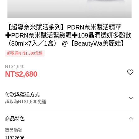
【超導奈米賦活系列】PDRN奈米賦活精華
✚PDRN奈米賦活緊緻霜✚109晶潤透妍多酚飲
（30ml×7入／1盒） @【BeautyWa美麗娃】
超取滿NT$1,500免運
NT$4,640
NT$2,680
付款與運送方式
超取滿NT$1,500免運
付款方式
商品特色
信用卡一次付款
商品編號
信用卡分期付款
11922606