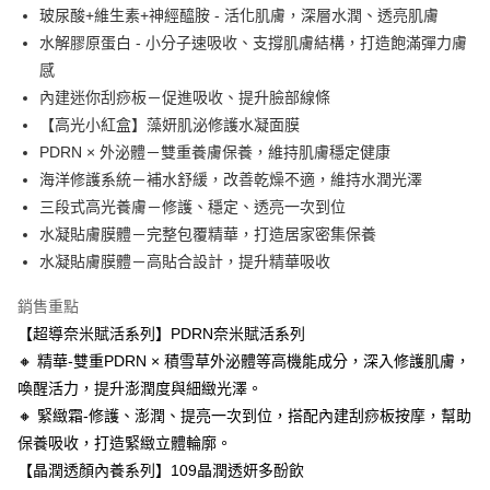
運送方式
２．便利：只要手機號碼，簡訊認證，即可結帳。
玻尿酸+維生素+神經醯胺 - 活化肌膚，深層水潤、透亮肌膚
３．安心：先確認商品／服務後，再付款。
全家取貨付款
水解膠原蛋白 - 小分子速吸收、支撐肌膚結構，打造飽滿彈力膚
每筆NT$100，滿NT$1,500(含以上)免運費
感
【「AFTEE先享後付」結帳流程】
１．於結帳方式選擇「AFTEE先享後付」後，將跳轉至「AFTEE先享後付」
內建迷你刮痧板－促進吸收、提升臉部線條
付款後全家取貨
結帳頁面，進行簡訊認證並確認金額後，即可完成結帳。
【高光小紅盒】藻妍肌泌修護水凝面膜
２．訂單成立數日內，您將收到繳費通知簡訊。
每筆NT$100，滿NT$1,500(含以上)免運費
３．收到繳費通知簡訊後14天內，點擊此簡訊中的連結，可透過四大超商／
PDRN × 外泌體－雙重養膚保養，維持肌膚穩定健康
ATM／網路銀行／等多元方式進行付款，方視為交易完成。
海洋修護系統－補水舒緩，改善乾燥不適，維持水潤光澤
萊爾富取貨付款
※ 請注意：結帳手續完成當下不需立刻繳費，但若您需要取消訂單，請聯絡
三段式高光養膚－修護、穩定、透亮一次到位
每筆NT$100，滿NT$1,500(含以上)免運費
購買商品的店家。未經商家同意取消之訂單仍視為有效，需透過AFTEE先享
後付繳納相關費用。
水凝貼膚膜體－完整包覆精華，打造居家密集保養
付款後萊爾富取貨
※ 交易是否成功請以「AFTEE先享後付 」之結帳頁面顯示為準，若有關於
水凝貼膚膜體－高貼合設計，提升精華吸收
是否繳費成功／繳費後需取消欲退款等相關疑問，請聯繫「AFTEE先享後付
每筆NT$100，滿NT$1,500(含以上)免運費
客戶支援中心」
https://netprotections.freshdesk.com/support/home
銷售重點
7-11取貨付款
【注意事項】
【超導奈米賦活系列】PDRN奈米賦活系列
１．透過由恩沛科技股份有限公司提供之「AFTEE先享後付」服務完成之交
每筆NT$100，滿NT$1,500(含以上)免運費
🔸 精華-雙重PDRN × 積雪草外泌體等高機能成分，深入修護肌膚，
易，需依本服務之必要範圍內提供個人資料，並將交易相關給付款項請求債
喚醒活力，提升澎潤度與細緻光澤。
權轉讓予恩沛科技股份有限公司。
付款後7-11取貨
２．關於個人資料處理事宜，請瀏覽以下網址：
🔸 緊緻霜-修護、澎潤、提亮一次到位，搭配內建刮痧板按摩，幫助
每筆NT$100，滿NT$1,500(含以上)免運費
https://aftee.tw/terms/#terms3
保養吸收，打造緊緻立體輪廓。
３．未成年的使用者請事先徵得法定代理人或監護人之同意方可使用
宅配
「AFTEE先享後付」，若未經同意申辦者引起之損失，本公司不負相關責
【晶潤透顏內養系列】109晶潤透妍多酚飲
任。