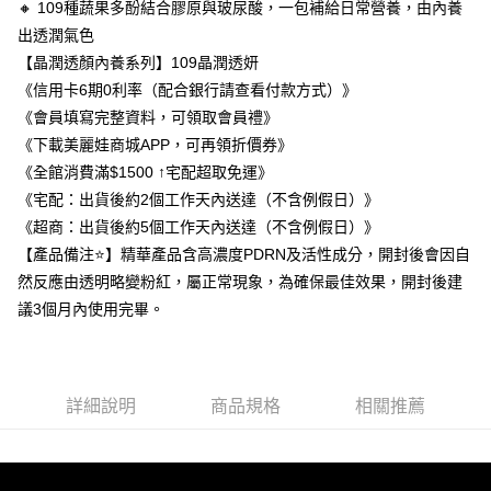
每筆NT$100，滿NT$1,500(含以上)免運費
🔸 109種蔬果多酚結合膠原與玻尿酸，一包補給日常營養，由內養
４．使用「AFTEE先享後付」時，將依據個別帳號之用戶狀況，依本公司即
出透潤氣色
時審查核予不同之上限額度；若仍有額度不足之情形，本公司將視審查結果
請求用戶進行身份認證。
【晶潤透顏內養系列】109晶潤透妍
５．嚴禁一人註冊多個帳號或使用他人資訊註冊。若發現惡意使用之情形，
《信用卡6期0利率（配合銀行請查看付款方式）》
恩沛科技股份有限公司將有權停止該用戶之使用額度並採取法律行動。
《會員填寫完整資料，可領取會員禮》
《下載美麗娃商城APP，可再領折價券》
《全館消費滿$1500 ↑宅配超取免運》
《宅配：出貨後約2個工作天內送達（不含例假日）》
《超商：出貨後約5個工作天內送達（不含例假日）》
【產品備注⭐】精華產品含高濃度PDRN及活性成分，開封後會因自
然反應由透明略變粉紅，屬正常現象，為確保最佳效果，開封後建
議3個月內使用完畢。
詳細說明
商品規格
相關推薦