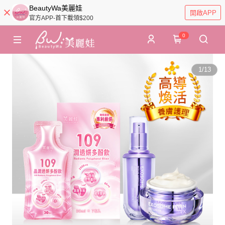
BeautyWa美麗娃
開啟APP
官方APP-首下載領$200
0
1
/
13