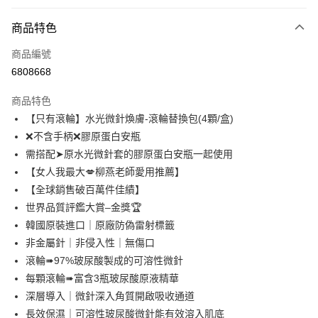
信用卡分期付款
3 期 0 利率 每期
NT$326
21家銀行
商品特色
6 期 0 利率 每期
NT$163
21家銀行
合作金庫商業銀行
第一商業銀行
商品編號
華南商業銀行
彰化商業銀行
合作金庫商業銀行
第一商業銀行
6808668
超商取貨付款
上海商業儲蓄銀行
台北富邦商業銀行
華南商業銀行
彰化商業銀行
國泰世華商業銀行
兆豐國際商業銀行
LINE Pay
上海商業儲蓄銀行
台北富邦商業銀行
商品特色
臺灣中小企業銀行
台中商業銀行
國泰世華商業銀行
兆豐國際商業銀行
【只有滾輪】水光微針煥膚-滾輪替換包(4顆/盒)
匯豐（台灣）商業銀行
華泰商業銀行
Apple Pay
臺灣中小企業銀行
台中商業銀行
❌不含手柄❌膠原蛋白安瓶
聯邦商業銀行
遠東國際商業銀行
匯豐（台灣）商業銀行
華泰商業銀行
街口支付
元大商業銀行
永豐商業銀行
需搭配➤原水光微針套的膠原蛋白安瓶一起使用
聯邦商業銀行
遠東國際商業銀行
玉山商業銀行
星展（台灣）商業銀行
【女人我最大💋柳燕老師愛用推薦】
元大商業銀行
永豐商業銀行
悠遊付
台新國際商業銀行
中國信託商業銀行
玉山商業銀行
星展（台灣）商業銀行
【全球銷售破百萬件佳績】
台灣樂天信用卡公司
台新國際商業銀行
中國信託商業銀行
Google Pay
世界品質評鑑大賞–金獎🏆
台灣樂天信用卡公司
韓國原裝進口｜原廠防偽雷射標籤
全盈+PAY
非金屬針｜非侵入性｜無傷口
AFTEE先享後付
滾輪➠97%玻尿酸製成的可溶性微針
相關說明
每顆滾輪➠富含3瓶玻尿酸原液精華
【關於「AFTEE先享後付」】
深層導入｜微針深入角質開啟吸收通道
ATM付款
AFTEE先享後付是「在收到商品之後才付款」的支付方式。 讓您購物簡單
長效保濕｜可溶性玻尿酸微針能有效溶入肌底
便利好安心！