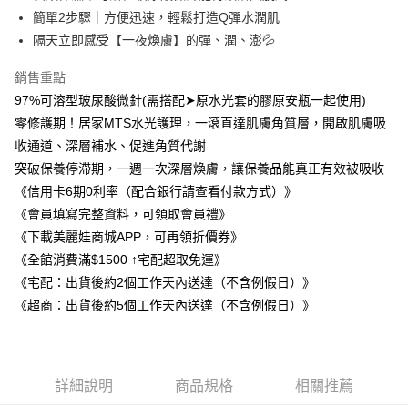
１．簡單：不需註冊會員、不需綁卡、不需儲值。
簡單2步驟｜方便迅速，輕鬆打造Q彈水潤肌
運送方式
２．便利：只要手機號碼，簡訊認證，即可結帳。
隔天立即感受【一夜煥膚】的彈、潤、澎💦
３．安心：先確認商品／服務後，再付款。
全家取貨付款
每筆NT$100，滿NT$1,500(含以上)免運費
銷售重點
【「AFTEE先享後付」結帳流程】
１．於結帳方式選擇「AFTEE先享後付」後，將跳轉至「AFTEE先享後付」
97%可溶型玻尿酸微針(需搭配➤原水光套的膠原安瓶一起使用)
付款後全家取貨
結帳頁面，進行簡訊認證並確認金額後，即可完成結帳。
零修護期！居家MTS水光護理，一滾直達肌膚角質層，開啟肌膚吸
２．訂單成立數日內，您將收到繳費通知簡訊。
每筆NT$100，滿NT$1,500(含以上)免運費
３．收到繳費通知簡訊後14天內，點擊此簡訊中的連結，可透過四大超商／
收通道、深層補水、促進角質代謝
ATM／網路銀行／等多元方式進行付款，方視為交易完成。
萊爾富取貨付款
突破保養停滯期，一週一次深層煥膚，讓保養品能真正有效被吸收
※ 請注意：結帳手續完成當下不需立刻繳費，但若您需要取消訂單，請聯絡
《信用卡6期0利率（配合銀行請查看付款方式）》
每筆NT$100，滿NT$1,500(含以上)免運費
購買商品的店家。未經商家同意取消之訂單仍視為有效，需透過AFTEE先享
後付繳納相關費用。
《會員填寫完整資料，可領取會員禮》
付款後萊爾富取貨
※ 交易是否成功請以「AFTEE先享後付 」之結帳頁面顯示為準，若有關於
《下載美麗娃商城APP，可再領折價券》
是否繳費成功／繳費後需取消欲退款等相關疑問，請聯繫「AFTEE先享後付
每筆NT$100，滿NT$1,500(含以上)免運費
《全館消費滿$1500 ↑宅配超取免運》
客戶支援中心」
https://netprotections.freshdesk.com/support/home
《宅配：出貨後約2個工作天內送達（不含例假日）》
7-11取貨付款
【注意事項】
《超商：出貨後約5個工作天內送達（不含例假日）》
１．透過由恩沛科技股份有限公司提供之「AFTEE先享後付」服務完成之交
每筆NT$100，滿NT$1,500(含以上)免運費
易，需依本服務之必要範圍內提供個人資料，並將交易相關給付款項請求債
權轉讓予恩沛科技股份有限公司。
付款後7-11取貨
２．關於個人資料處理事宜，請瀏覽以下網址：
每筆NT$100，滿NT$1,500(含以上)免運費
https://aftee.tw/terms/#terms3
詳細說明
商品規格
相關推薦
３．未成年的使用者請事先徵得法定代理人或監護人之同意方可使用
宅配
「AFTEE先享後付」，若未經同意申辦者引起之損失，本公司不負相關責