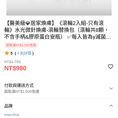
【醫美級💎居家煥膚】《滾輪2入組-只有滾
輪》水光微針煥膚-滾輪替換包（滾輪共8顆，
不含手柄&膠原蛋白安瓶） ✅每入皆為γ滅菌獨
立包裝 @【BeautyWa美麗娃】
超取滿NT$1,500免運
5
(
4
則評價
)
NT$1,760
NT$980
付款與運送方式
超取滿NT$1,500免運
付款方式
品牌
信用卡一次付款
maxclinic