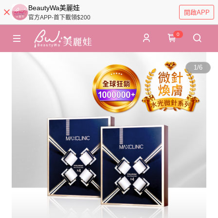
BeautyWa美麗娃
開啟APP
官方APP-首下載領$200
0
1
/
6