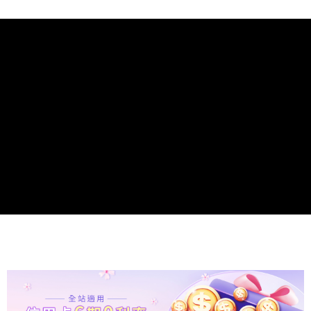
任。
每筆NT$100，滿NT$1,500(含以上)免運費
４．使用「AFTEE先享後付」時，將依據個別帳號之用戶狀況，依本公司即
時審查核予不同之上限額度；若仍有額度不足之情形，本公司將視審查結果
宅配-離島（澎湖、金門、馬祖）
請求用戶進行身份認證。
每筆NT$100，滿NT$1,500(含以上)免運費
５．嚴禁一人註冊多個帳號或使用他人資訊註冊。若發現惡意使用之情形，
恩沛科技股份有限公司將有權停止該用戶之使用額度並採取法律行動。