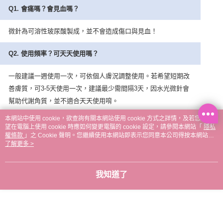
Q1.
會痛嗎？會見血嗎？
微針為可溶性玻尿酸製成，並不會造成傷口與見血！
Q2.
使用頻率？可天天使用嗎？
一般建議一週使用一次，可依個人膚況調整使用。若希望短期改
善膚質，可
3-5
天使用一次，建議最少需間隔
3
天，因水光微針會
幫助代謝角質，並不適合天天使用唷。
本網站中使用 cookie，欲查詢有關本網站使用 cookie 方式之詳情，及若您不希
Q3.
敏感＆敏弱肌
or
孕婦是否可使用？
望在電腦上使用 cookie 時應如何變更電腦的 cookie 設定，請參閱本網站「
隱私
權條款
」之 Cookie 聲明。您繼續使用本網站即表示您同意本公司得按本網站使
用條款之 Cookie 聲明使用 cookie。
了解更多 >
本產品無添加任何防腐劑、香精、酸類等化學物，並通過韓國皮
膚科學研究院測試結果為無刺激性，因此適合各種膚質使用。
我知道了
Q4.
醫美後、酒糟肌、痘肌是否可以使用？
酒糟肌、肌膚如處於正在發炎狀態，不建議使用！若有傷口、痘
痘的地方則須避開使用。